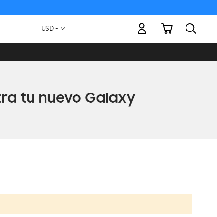
Mi carrito
Moneda
USD -
dólar
estadounidense