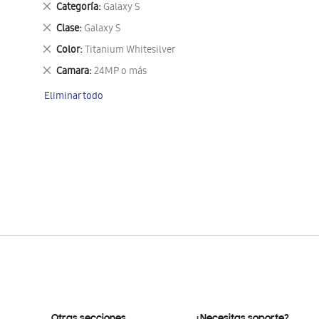
Eliminar
Categoría
Galaxy S
este
Eliminar
Clase
Galaxy S
artículo
este
Eliminar
Color
Titanium Whitesilver
artículo
este
Eliminar
Camara
24MP o más
artículo
este
Eliminar todo
artículo
Otras secciones
¿Necesitas soporte?