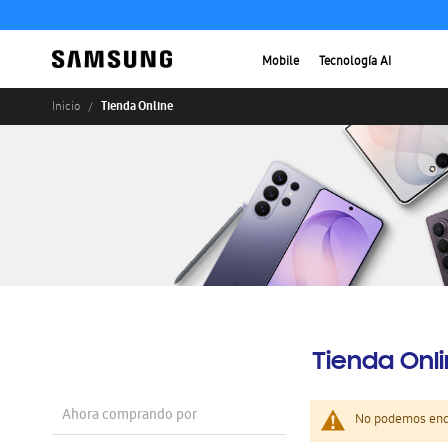
Mobile
Tecnología AI
Tienda Online
Inicio
Tienda Onl
Ahora comprando por
No podemos enco