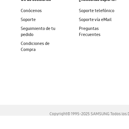
Conócenos
Soporte telefónico
Soporte
Soporte vía eMail
Seguimiento de tu
Preguntas
pedido
Frecuentes
Condiciones de
Compra
Copyright© 1995-2025 SAMSUNG Todos los D
Este sitio se ve mejor en las últimas versiones de Chrome