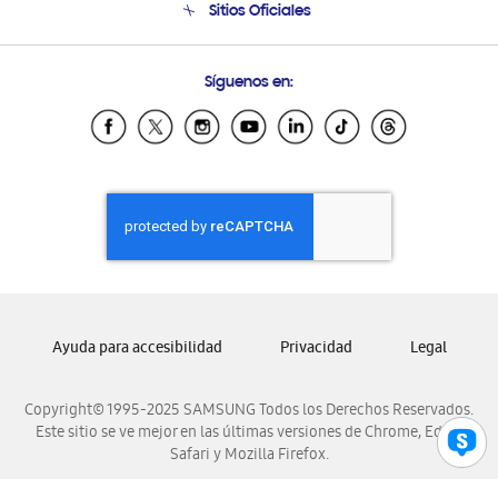
Sitios Oficiales
Condiciones de Compra
Soporte vía eMail
Preguntas Frecuentes
Samsung Costa Rica
Síguenos en:
Samsung Ecuador
Samsung El Salvador
Samsung Guatemala
Samsung Honduras
Samsung Nicaragua
Samsung Panamá
Samsung República Dominicana
Samsung Venezuela
Ayuda para accesibilidad
Privacidad
Legal
Copyright© 1995-2025 SAMSUNG Todos los Derechos Reservados.
Este sitio se ve mejor en las últimas versiones de Chrome, Edge,
Safari y Mozilla Firefox.