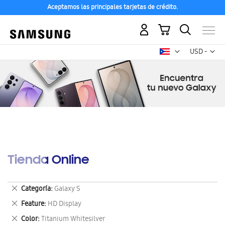
Aceptamos las principales tarjetas de crédito.
Mi carrito
Mon
USD -
dólar
estadounid
Tienda Online
Eliminar
Categoría
Galaxy S
este
Eliminar
Feature
HD Display
artículo
este
Eliminar
Color
Titanium Whitesilver
artículo