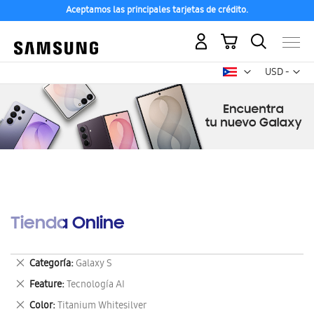
Aceptamos las principales tarjetas de crédito.
Mi carrito
Mon
USD -
dólar
estadounid
Tienda Online
Eliminar
Categoría
Galaxy S
este
Eliminar
Feature
Tecnología AI
artículo
este
Eliminar
Color
Titanium Whitesilver
artículo