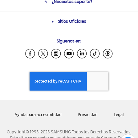
¿Necesitas soporte?
Soporte
Seguimiento de tu pedido
Soporte telefónico
Sitios Oficiales
Condiciones de Compra
Soporte vía eMail
Preguntas Frecuentes
Samsung Costa Rica
Síguenos en:
Samsung Ecuador
Samsung El Salvador
Samsung Guatemala
Samsung Honduras
Samsung Nicaragua
Samsung Panamá
Samsung República Dominicana
Samsung Venezuela
Ayuda para accesibilidad
Privacidad
Legal
Copyright© 1995-2025 SAMSUNG Todos los Derechos Reservados.