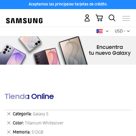
Aceptamos las principales tarjetas de crédito.
Mi carrito
Mon
USD -
dólar
estadounid
Tienda Online
Eliminar
Categoría
Galaxy S
este
Eliminar
Color
Titanium Whitesilver
artículo
este
Eliminar
Memoria
512GB
artículo