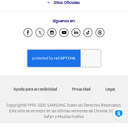
Sitios Oficiales
Condiciones de Compra
Soporte vía eMail
Preguntas Frecuentes
Samsung Costa Rica
Síguenos en:
Samsung Ecuador
Samsung El Salvador
Samsung Guatemala
Samsung Honduras
Samsung Nicaragua
Samsung Panamá
Samsung República Dominicana
Samsung Venezuela
Ayuda para accesibilidad
Privacidad
Legal
Copyright© 1995-2025 SAMSUNG Todos los Derechos Reservados.
Este sitio se ve mejor en las últimas versiones de Chrome, Edge,
Safari y Mozilla Firefox.