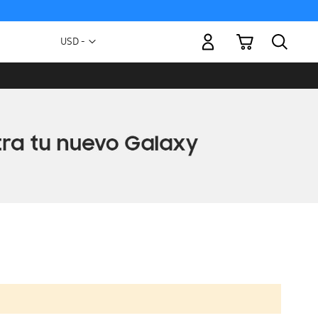
Mi carrito
Moneda
USD -
dólar
estadounidense