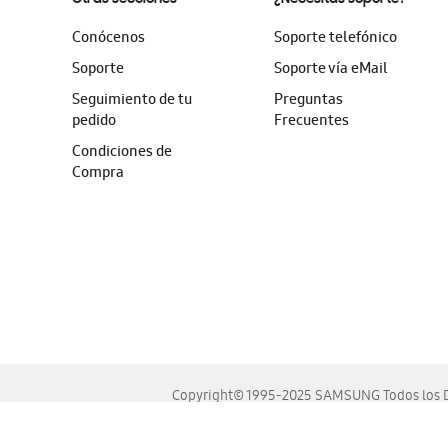
Conócenos
Soporte telefónico
Soporte
Soporte vía eMail
Seguimiento de tu
Preguntas
pedido
Frecuentes
Condiciones de
Compra
Copyright© 1995-2025 SAMSUNG Todos los D
Este sitio se ve mejor en las últimas versiones de Chrome