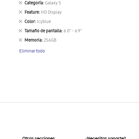
Eliminar
Categoría
Galaxy S
este
Eliminar
Feature
HD Display
artículo
este
Eliminar
Color
Icyblue
artículo
este
Eliminar
Tamaño de pantalla
6.0" - 6.9"
artículo
este
Eliminar
Memoria
256GB
artículo
este
Eliminar todo
artículo
Otras secciones
¿Necesitas soporte?