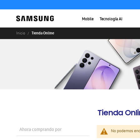
Mobile
Tecnología AI
Tienda Online
Inicio
Tienda Onl
Ahora comprando por
No podemos enco