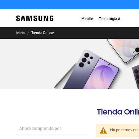
Mobile
Tecnología AI
Tienda Online
Inicio
Tienda Onl
Ahora comprando por
No podemos enco