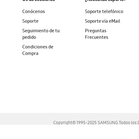
Conócenos
Soporte telefónico
Soporte
Soporte vía eMail
Seguimiento de tu
Preguntas
pedido
Frecuentes
Condiciones de
Compra
Copyright© 1995-2025 SAMSUNG Todos los D
Este sitio se ve mejor en las últimas versiones de Chrome