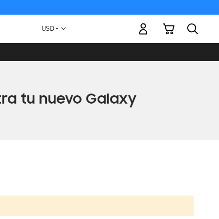
Mi carrito
Moneda
USD -
dólar
estadounidense