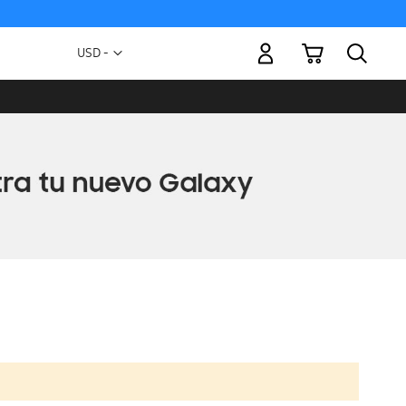
Mi carrito
Moneda
USD -
dólar
estadounidense