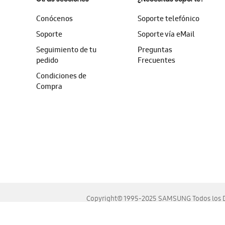
Conócenos
Soporte telefónico
Soporte
Soporte vía eMail
Seguimiento de tu
Preguntas
pedido
Frecuentes
Condiciones de
Compra
Copyright© 1995-2025 SAMSUNG Todos los D
Este sitio se ve mejor en las últimas versiones de Chrome