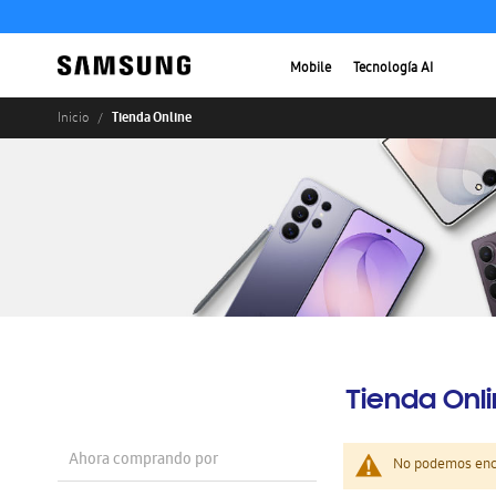
Mobile
Tecnología AI
Tienda Online
Inicio
Tienda Onl
Ahora comprando por
No podemos enco