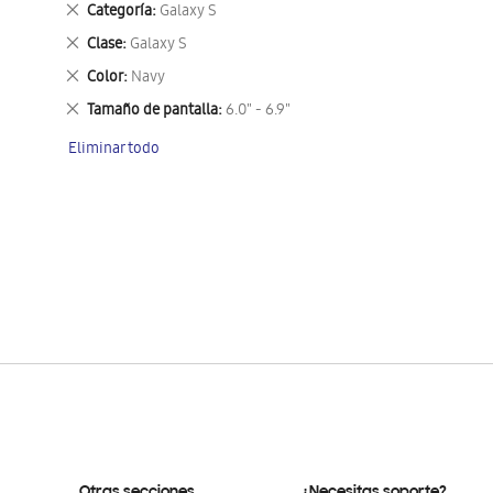
Eliminar
Categoría
Galaxy S
este
Eliminar
Clase
Galaxy S
artículo
este
Eliminar
Color
Navy
artículo
este
Eliminar
Tamaño de pantalla
6.0" - 6.9"
artículo
este
Eliminar todo
artículo
Otras secciones
¿Necesitas soporte?