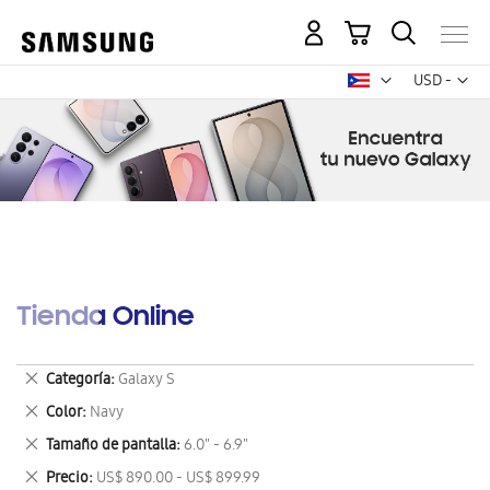
Mi carrito
Mon
USD -
dólar
estadounid
Tienda Online
Eliminar
Categoría
Galaxy S
este
Eliminar
Color
Navy
artículo
este
Eliminar
Tamaño de pantalla
6.0" - 6.9"
artículo
este
Eliminar
Precio
US$ 890.00 - US$ 899.99
artículo