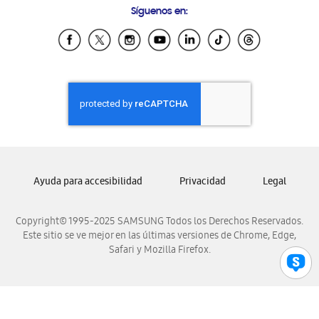
Síguenos en:
Samsung Ecuador
Samsung El Salvador
Samsung Guatemala
Samsung Honduras
Samsung Nicaragua
Samsung Panamá
Samsung República Dominicana
Samsung Venezuela
Ayuda para accesibilidad
Privacidad
Legal
Copyright© 1995-2025 SAMSUNG Todos los Derechos Reservados.
Este sitio se ve mejor en las últimas versiones de Chrome, Edge,
Safari y Mozilla Firefox.