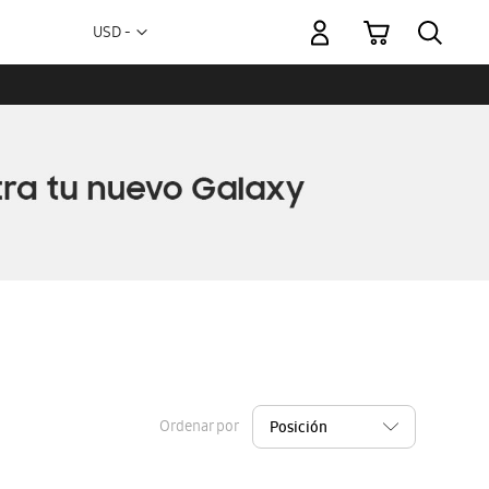
Mi carrito
Moneda
USD -
dólar
estadounidense
Ordenar por