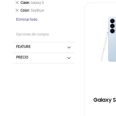
este
Eliminar
Clase
Galaxy S
artículo
este
Eliminar
Color
SkyBlue
artículo
este
Eliminar todo
artículo
Opciones de compra
FEATURE
PRECIO
Galaxy S