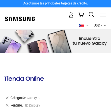
Aceptamos las principales tarjetas de crédito.
Mi carrito
Mon
USD -
dólar
estadounid
Tienda Online
Eliminar
Categoría
Galaxy S
este
Eliminar
Feature
HD Display
artículo
este