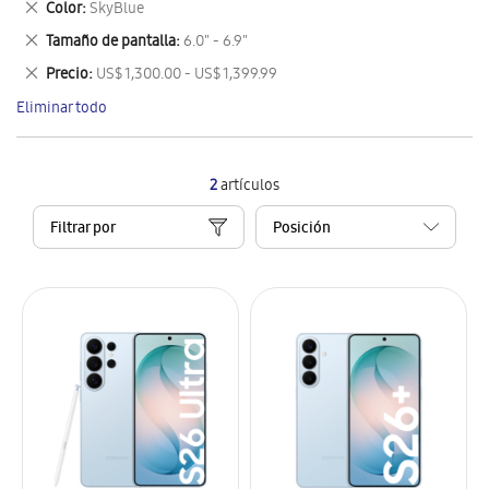
Eliminar
Color
SkyBlue
artículo
este
Eliminar
Tamaño de pantalla
6.0" - 6.9"
artículo
este
Eliminar
Precio
US$ 1,300.00 - US$ 1,399.99
artículo
este
Eliminar todo
artículo
2
artículos
Filtrar por