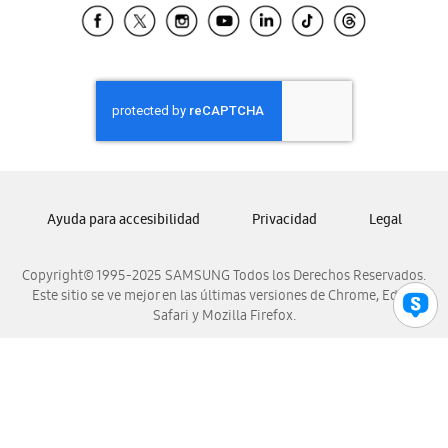
Samsung El Salvador
Samsung Guatemala
Samsung Honduras
Samsung Nicaragua
Samsung Panamá
Samsung República Dominicana
Samsung Venezuela
Ayuda para accesibilidad
Privacidad
Legal
Copyright© 1995-2025 SAMSUNG Todos los Derechos Reservados.
Este sitio se ve mejor en las últimas versiones de Chrome, Edge,
Safari y Mozilla Firefox.