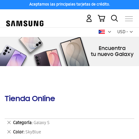
Aceptamos las principales tarjetas de crédito.
Mi carrito
Mon
USD -
dólar
estadounid
Tienda Online
Eliminar
Categoría
Galaxy S
este
Eliminar
Color
SkyBlue
artículo
este