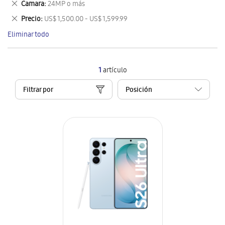
Eliminar
Camara
24MP o más
artículo
este
Eliminar
Precio
US$ 1,500.00 - US$ 1,599.99
artículo
este
Eliminar todo
artículo
1
artículo
Filtrar por