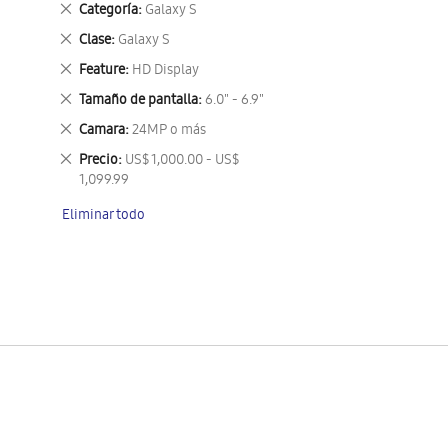
Eliminar
Categoría
Galaxy S
este
Eliminar
Clase
Galaxy S
artículo
este
Eliminar
Feature
HD Display
artículo
este
Eliminar
Tamaño de pantalla
6.0" - 6.9"
artículo
este
Eliminar
Camara
24MP o más
artículo
este
Eliminar
Precio
US$ 1,000.00 - US$
artículo
este
1,099.99
artículo
Eliminar todo