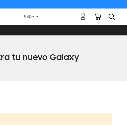
Mi carrito
Moneda
USD -
dólar
estadounidense