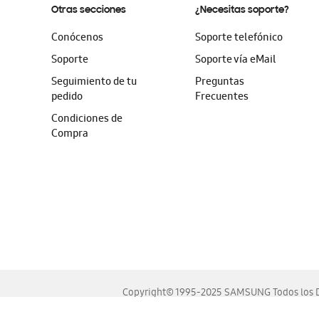
Otras secciones
¿Necesitas soporte?
Conócenos
Soporte telefónico
Soporte
Soporte vía eMail
Seguimiento de tu
Preguntas
pedido
Frecuentes
Condiciones de
Compra
Copyright© 1995-2025 SAMSUNG Todos los D
Este sitio se ve mejor en las últimas versiones de Chrome