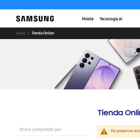
Mobile
Tecnología AI
Tienda Online
Inicio
Tienda Onl
Ahora comprando por
No podemos enco