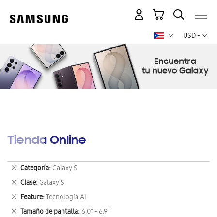
Mi carrito
Mon
USD -
dólar
estadounid
Tienda Online
Eliminar
Categoría
Galaxy S
este
Eliminar
Clase
Galaxy S
artículo
este
Eliminar
Feature
Tecnología AI
artículo
este
Eliminar
Tamaño de pantalla
6.0" - 6.9"
artículo