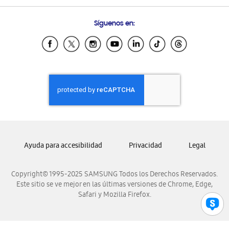
Preguntas Frecuentes
Samsung Costa Rica
Síguenos en:
Samsung Ecuador
Samsung El Salvador
Samsung Guatemala
Samsung Honduras
Samsung Nicaragua
Samsung Panamá
Samsung República Dominicana
Samsung Venezuela
Ayuda para accesibilidad
Privacidad
Legal
Copyright© 1995-2025 SAMSUNG Todos los Derechos Reservados.
Este sitio se ve mejor en las últimas versiones de Chrome, Edge,
Safari y Mozilla Firefox.