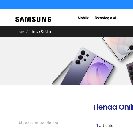
Mobile
Tecnología AI
Tienda Online
Inicio
Tienda Onl
Ahora comprando por
1
artículo