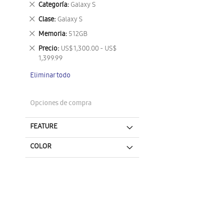
Eliminar
Categoría
Galaxy S
este
Eliminar
Clase
Galaxy S
artículo
este
Eliminar
Memoria
512GB
artículo
este
Eliminar
Precio
US$ 1,300.00 - US$
artículo
este
1,399.99
artículo
Eliminar todo
Opciones de compra
FEATURE
COLOR