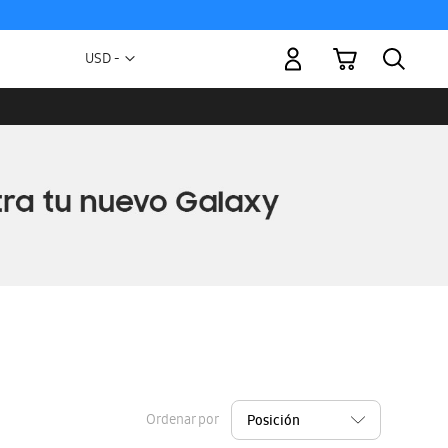
Mi carrito
Moneda
USD -
dólar
estadounidense
Ordenar por