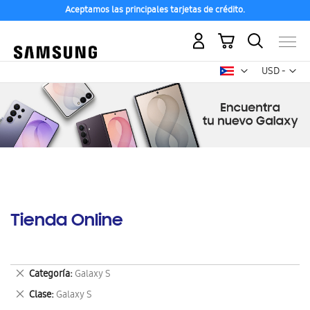
Aceptamos las principales tarjetas de crédito.
Mi carrito
Mon
USD -
dólar
estadounid
Tienda Online
Eliminar
Categoría
Galaxy S
este
Eliminar
Clase
Galaxy S
artículo
este