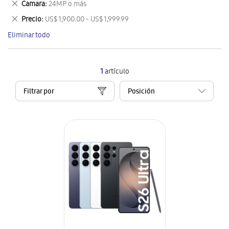
Eliminar
Camara
24MP o más
artículo
este
Eliminar
Precio
US$ 1,900.00 - US$ 1,999.99
artículo
este
Eliminar todo
artículo
1
artículo
Filtrar por