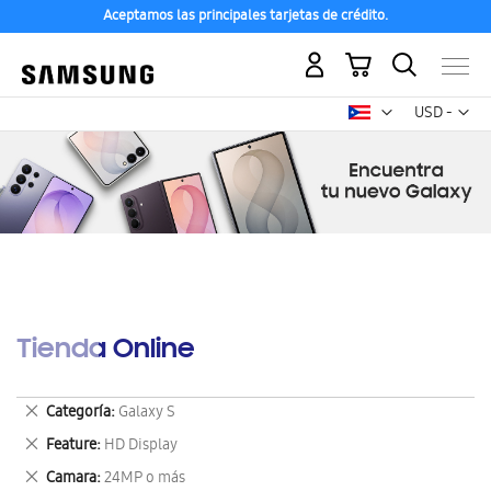
Aceptamos las principales tarjetas de crédito.
Mi carrito
Mon
USD -
dólar
estadounid
Tienda Online
Eliminar
Categoría
Galaxy S
este
Eliminar
Feature
HD Display
artículo
este
Eliminar
Camara
24MP o más
artículo