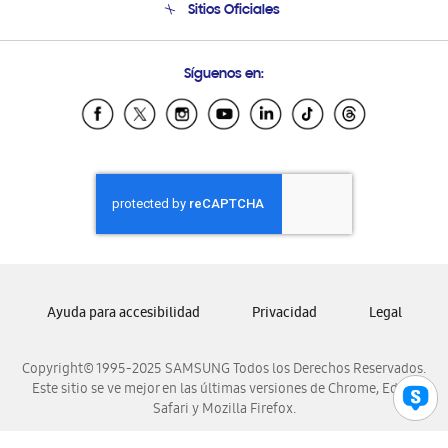
Sitios Oficiales
Condiciones de Compra
Soporte vía eMail
Preguntas Frecuentes
Samsung Costa Rica
Síguenos en:
Samsung Ecuador
Samsung El Salvador
Samsung Guatemala
Samsung Honduras
Samsung Nicaragua
Samsung Panamá
Samsung República Dominicana
Samsung Venezuela
Ayuda para accesibilidad
Privacidad
Legal
Copyright© 1995-2025 SAMSUNG Todos los Derechos Reservados.
Este sitio se ve mejor en las últimas versiones de Chrome, Edge,
Safari y Mozilla Firefox.