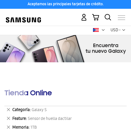
Aceptamos las principales tarjetas de crédito.
Mi carrito
Mon
USD -
dólar
estadounid
Tienda Online
Eliminar
Categoría
Galaxy S
este
Eliminar
Feature
Sensor de huella dactilar
artículo
este
Eliminar
Memoria
1TB
artículo