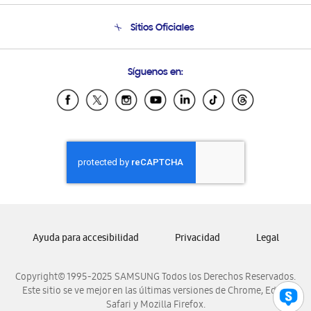
Seguimiento de tu pedido
Soporte telefónico
Sitios Oficiales
Condiciones de Compra
Soporte vía eMail
Preguntas Frecuentes
Samsung Costa Rica
Síguenos en:
Samsung Ecuador
Samsung El Salvador
Samsung Guatemala
Samsung Honduras
Samsung Nicaragua
Samsung Panamá
Samsung República Dominicana
Samsung Venezuela
Ayuda para accesibilidad
Privacidad
Legal
Copyright© 1995-2025 SAMSUNG Todos los Derechos Reservados.
Este sitio se ve mejor en las últimas versiones de Chrome, Edge,
Safari y Mozilla Firefox.