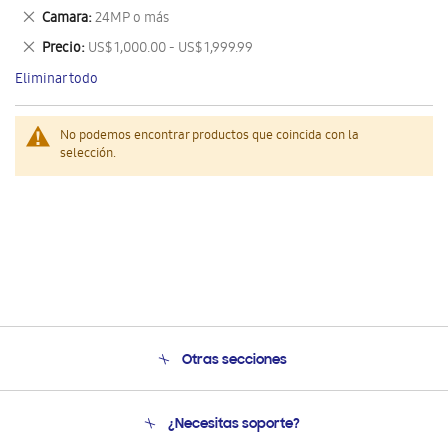
este
Eliminar
Camara
24MP o más
artículo
este
Eliminar
Precio
US$ 1,000.00 - US$ 1,999.99
artículo
este
Eliminar todo
artículo
No podemos encontrar productos que coincida con la
selección.
Otras secciones
Conócenos
¿Necesitas soporte?
Soporte