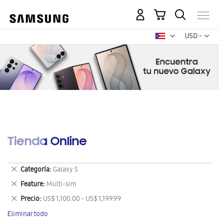
Mi carrito
Mon
USD -
dólar
estadounid
Tienda Online
Eliminar
Categoría
Galaxy S
este
Eliminar
Feature
Multi-sim
artículo
este
Eliminar
Precio
US$ 1,100.00 - US$ 1,199.99
artículo
este
Eliminar todo
artículo