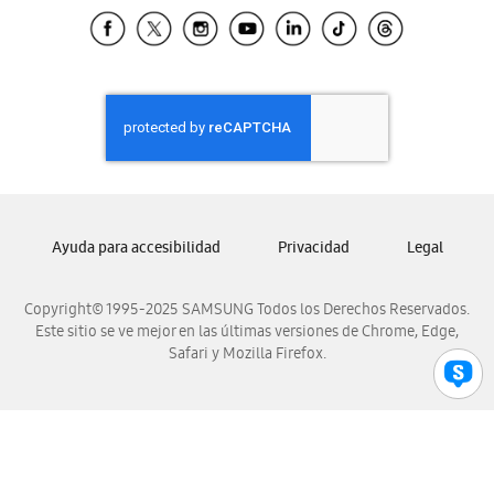
Samsung El Salvador
Samsung Guatemala
Samsung Honduras
Samsung Nicaragua
Samsung Panamá
Samsung República Dominicana
Samsung Venezuela
Ayuda para accesibilidad
Privacidad
Legal
Copyright© 1995-2025 SAMSUNG Todos los Derechos Reservados.
Este sitio se ve mejor en las últimas versiones de Chrome, Edge,
Safari y Mozilla Firefox.