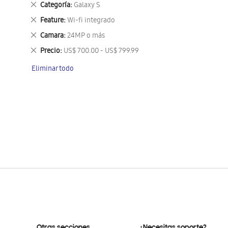
Eliminar
Categoría
Galaxy S
este
Eliminar
Feature
Wi-fi integrado
artículo
este
Eliminar
Camara
24MP o más
artículo
este
Eliminar
Precio
US$ 700.00 - US$ 799.99
artículo
este
Eliminar todo
artículo
Otras secciones
¿Necesitas soporte?