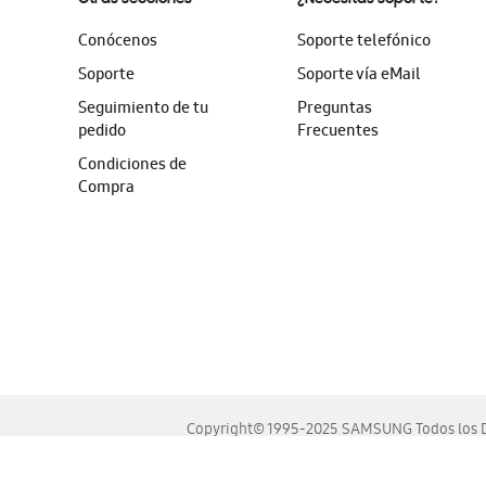
Conócenos
Soporte telefónico
Soporte
Soporte vía eMail
Seguimiento de tu
Preguntas
pedido
Frecuentes
Condiciones de
Compra
Copyright© 1995-2025 SAMSUNG Todos los D
Este sitio se ve mejor en las últimas versiones de Chrome