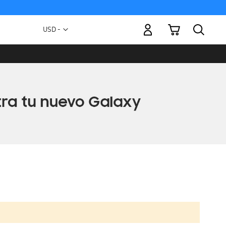
Mi carrito
Moneda
USD -
dólar
estadounidense