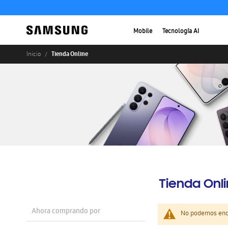
Mobile
Tecnología AI
Tienda Online
Inicio
Tienda Onl
Ahora comprando por
No podemos enco