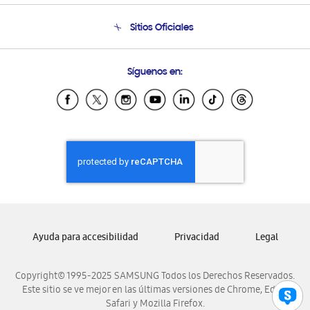
Seguimiento de tu pedido
Soporte telefónico
Sitios Oficiales
Condiciones de Compra
Soporte vía eMail
Preguntas Frecuentes
Samsung Costa Rica
Síguenos en:
Samsung Ecuador
Samsung El Salvador
Samsung Guatemala
Samsung Honduras
Samsung Nicaragua
Samsung Panamá
Samsung República Dominicana
Samsung Venezuela
Ayuda para accesibilidad
Privacidad
Legal
Copyright© 1995-2025 SAMSUNG Todos los Derechos Reservados.
Este sitio se ve mejor en las últimas versiones de Chrome, Edge,
Safari y Mozilla Firefox.