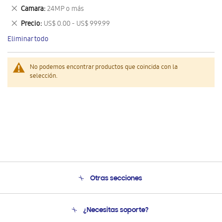
este
Eliminar
Camara
24MP o más
artículo
este
Eliminar
Precio
US$ 0.00 - US$ 999.99
artículo
este
Eliminar todo
artículo
No podemos encontrar productos que coincida con la
selección.
Otras secciones
Conócenos
¿Necesitas soporte?
Soporte