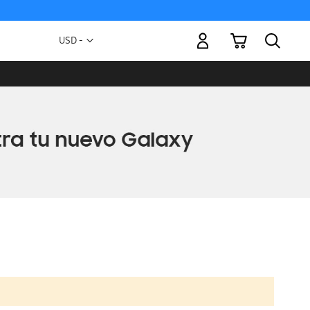
Mi carrito
Moneda
USD -
dólar
estadounidense