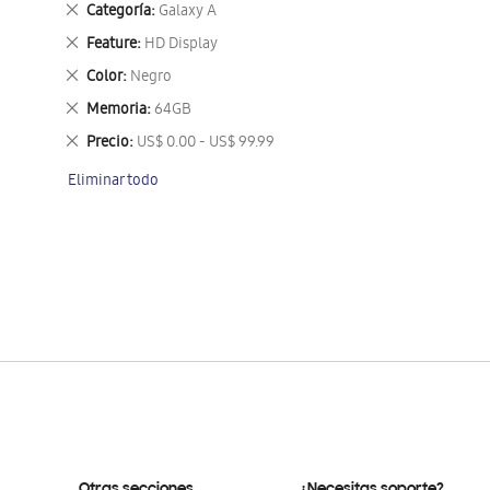
Eliminar
Categoría
Galaxy A
este
Eliminar
Feature
HD Display
artículo
este
Eliminar
Color
Negro
artículo
este
Eliminar
Memoria
64GB
artículo
este
Eliminar
Precio
US$ 0.00 - US$ 99.99
artículo
este
Eliminar todo
artículo
Otras secciones
¿Necesitas soporte?