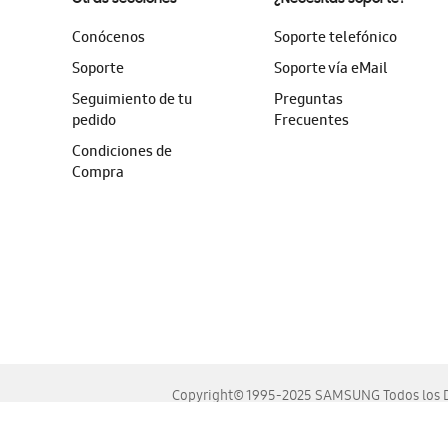
Conócenos
Soporte telefónico
Soporte
Soporte vía eMail
Seguimiento de tu
Preguntas
pedido
Frecuentes
Condiciones de
Compra
Copyright© 1995-2025 SAMSUNG Todos los D
Este sitio se ve mejor en las últimas versiones de Chrome