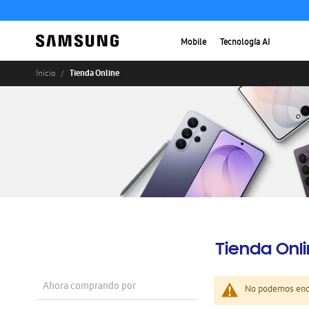
Mobile
Tecnología AI
Tienda Online
Inicio
Tienda Onl
Ahora comprando por
No podemos enco