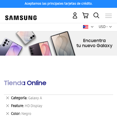
Aceptamos las principales tarjetas de crédito.
Mi carrito
Mon
USD -
dólar
estadounid
Tienda Online
Eliminar
Categoría
Galaxy A
este
Eliminar
Feature
HD Display
artículo
este
Eliminar
Color
Negro
artículo