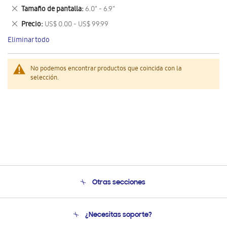
este
Eliminar
Tamaño de pantalla
6.0" - 6.9"
artículo
este
Eliminar
Precio
US$ 0.00 - US$ 99.99
artículo
este
Eliminar todo
artículo
No podemos encontrar productos que coincida con la
selección.
Otras secciones
Conócenos
¿Necesitas soporte?
Soporte