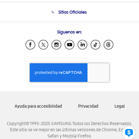
Seguimiento de tu pedido
Soporte telefónico
Sitios Oficiales
Condiciones de Compra
Soporte vía eMail
Preguntas Frecuentes
Samsung Costa Rica
Síguenos en:
Samsung Ecuador
Samsung El Salvador
Samsung Guatemala
Samsung Honduras
Samsung Nicaragua
Samsung Panamá
Samsung República Dominicana
Samsung Venezuela
Ayuda para accesibilidad
Privacidad
Legal
Copyright© 1995-2025 SAMSUNG Todos los Derechos Reservados.
Este sitio se ve mejor en las últimas versiones de Chrome, Edge,
Safari y Mozilla Firefox.