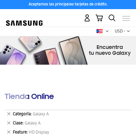
Aceptamos las principales tarjetas de crédito.
Mi carrito
Mon
USD -
dólar
estadounid
Tienda Online
Eliminar
Categoría
Galaxy A
este
Eliminar
Clase
Galaxy A
artículo
este
Eliminar
Feature
HD Display
artículo