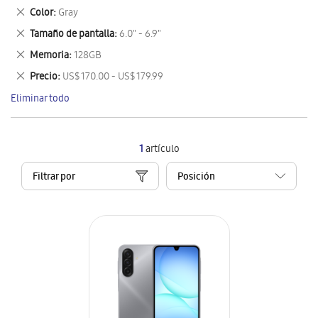
este
Eliminar
Color
Gray
artículo
este
Eliminar
Tamaño de pantalla
6.0" - 6.9"
artículo
este
Eliminar
Memoria
128GB
artículo
este
Eliminar
Precio
US$ 170.00 - US$ 179.99
artículo
este
Eliminar todo
artículo
1
artículo
Filtrar por