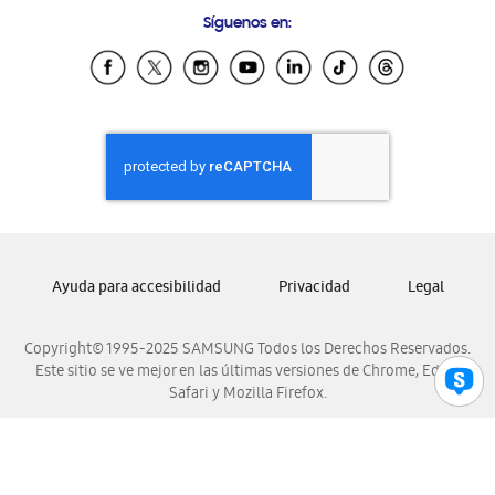
Preguntas Frecuentes
Samsung Costa Rica
Síguenos en:
Samsung Ecuador
Samsung El Salvador
Samsung Guatemala
Samsung Honduras
Samsung Nicaragua
Samsung Panamá
Samsung República Dominicana
Samsung Venezuela
Ayuda para accesibilidad
Privacidad
Legal
Copyright© 1995-2025 SAMSUNG Todos los Derechos Reservados.
Este sitio se ve mejor en las últimas versiones de Chrome, Edge,
Safari y Mozilla Firefox.