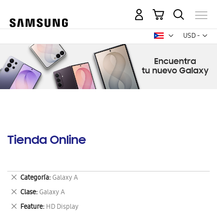
Mi carrito
Mon
USD -
dólar
estadounid
Tienda Online
Eliminar
Categoría
Galaxy A
este
Eliminar
Clase
Galaxy A
artículo
este
Eliminar
Feature
HD Display
artículo
este