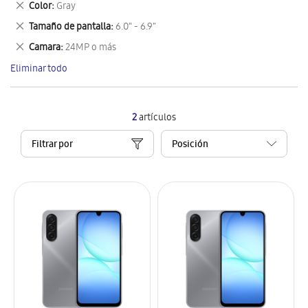
Eliminar
Color
Gray
artículo
este
Eliminar
Tamaño de pantalla
6.0" - 6.9"
artículo
este
Eliminar
Camara
24MP o más
artículo
este
Eliminar todo
artículo
2
artículos
Filtrar por