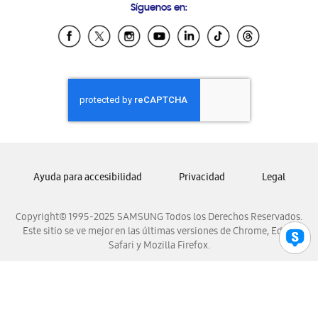
Síguenos en:
Samsung Ecuador
Samsung El Salvador
Samsung Guatemala
Samsung Honduras
Samsung Nicaragua
Samsung Panamá
Samsung República Dominicana
Samsung Venezuela
Ayuda para accesibilidad
Privacidad
Legal
Copyright© 1995-2025 SAMSUNG Todos los Derechos Reservados.
Este sitio se ve mejor en las últimas versiones de Chrome, Edge,
Safari y Mozilla Firefox.