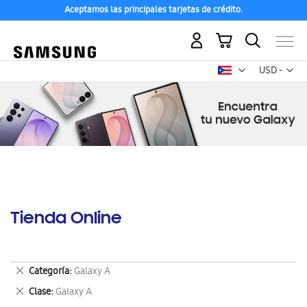
Aceptamos las principales tarjetas de crédito.
Mi carrito
Mon
USD -
dólar
estadounid
Tienda Online
Eliminar
Categoría
Galaxy A
este
Eliminar
Clase
Galaxy A
artículo
este