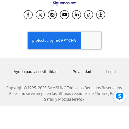
Síguenos en:
Samsung Ecuador
Samsung El Salvador
Samsung Guatemala
Samsung Honduras
Samsung Nicaragua
Samsung Panamá
Samsung República Dominicana
Samsung Venezuela
Ayuda para accesibilidad
Privacidad
Legal
Copyright© 1995-2025 SAMSUNG Todos los Derechos Reservados.
Este sitio se ve mejor en las últimas versiones de Chrome, Edge,
Safari y Mozilla Firefox.