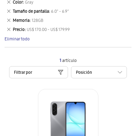
Eliminar
Color
Gray
artículo
este
Eliminar
Tamaño de pantalla
6.0" - 6.9"
artículo
este
Eliminar
Memoria
128GB
artículo
este
Eliminar
Precio
US$ 170.00 - US$ 179.99
artículo
este
Eliminar todo
artículo
1
artículo
Filtrar por