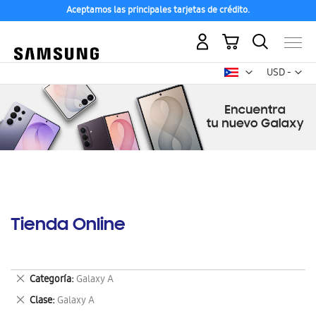
Aceptamos las principales tarjetas de crédito.
Mi carrito
Mon
USD -
dólar
estadounid
Tienda Online
Eliminar
Categoría
Galaxy A
este
Eliminar
Clase
Galaxy A
artículo
este