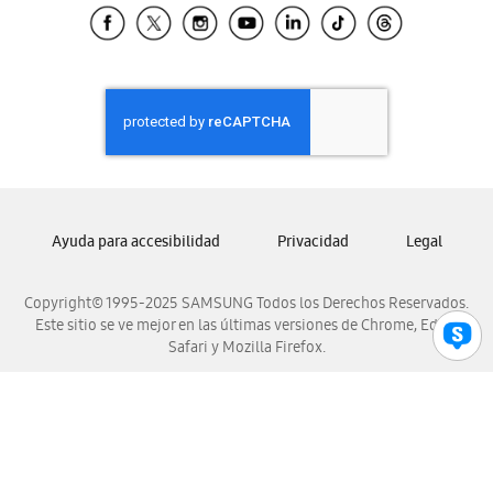
Samsung El Salvador
Samsung Guatemala
Samsung Honduras
Samsung Nicaragua
Samsung Panamá
Samsung República Dominicana
Samsung Venezuela
Ayuda para accesibilidad
Privacidad
Legal
Copyright© 1995-2025 SAMSUNG Todos los Derechos Reservados.
Este sitio se ve mejor en las últimas versiones de Chrome, Edge,
Safari y Mozilla Firefox.