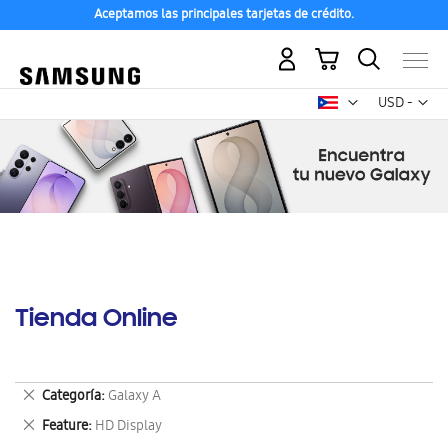
Aceptamos las principales tarjetas de crédito.
Mi carrito
Mon
USD -
dólar
estadounid
Tienda Online
Eliminar
Categoría
Galaxy A
este
Eliminar
Feature
HD Display
artículo
este