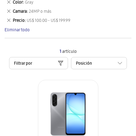
Eliminar
Color
Gray
artículo
este
Eliminar
Camara
24MP o más
artículo
este
Eliminar
Precio
US$ 100.00 - US$ 199.99
artículo
este
Eliminar todo
artículo
1
artículo
Filtrar por