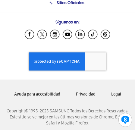
Sitios Oficiales
Condiciones de Compra
Soporte vía eMail
Preguntas Frecuentes
Samsung Costa Rica
Síguenos en:
Samsung Ecuador
Samsung El Salvador
Samsung Guatemala
Samsung Honduras
Samsung Nicaragua
Samsung Panamá
Samsung República Dominicana
Samsung Venezuela
Ayuda para accesibilidad
Privacidad
Legal
Copyright© 1995-2025 SAMSUNG Todos los Derechos Reservados.
Este sitio se ve mejor en las últimas versiones de Chrome, Edge,
Safari y Mozilla Firefox.