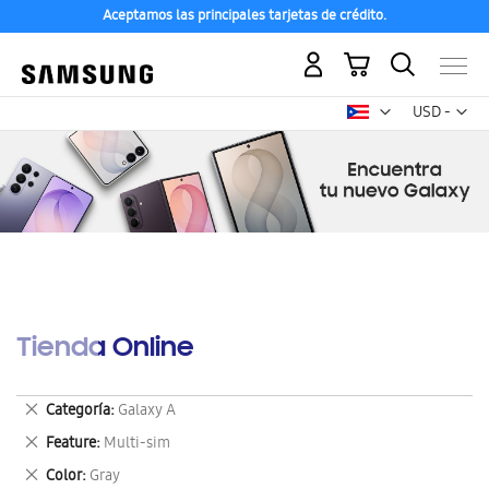
Aceptamos las principales tarjetas de crédito.
Mi carrito
Mon
USD -
dólar
estadounid
Tienda Online
Eliminar
Categoría
Galaxy A
este
Eliminar
Feature
Multi-sim
artículo
este
Eliminar
Color
Gray
artículo