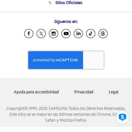
Sitios Oficiales
Condiciones de Compra
Soporte vía eMail
Preguntas Frecuentes
Samsung Costa Rica
Síguenos en:
Samsung Ecuador
Samsung El Salvador
Samsung Guatemala
Samsung Honduras
Samsung Nicaragua
Samsung Panamá
Samsung República Dominicana
Samsung Venezuela
Ayuda para accesibilidad
Privacidad
Legal
Copyright© 1995-2025 SAMSUNG Todos los Derechos Reservados.
Este sitio se ve mejor en las últimas versiones de Chrome, Edge,
Safari y Mozilla Firefox.