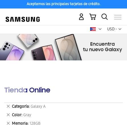
Aceptamos las principales tarjetas de crédito.
Mi carrito
Mon
USD -
dólar
estadounid
Tienda Online
Eliminar
Categoría
Galaxy A
este
Eliminar
Color
Gray
artículo
este
Eliminar
Memoria
128GB
artículo