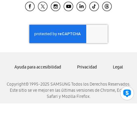
Samsung El Salvador
Samsung Guatemala
Samsung Honduras
Samsung Nicaragua
Samsung Panamá
Samsung República Dominicana
Samsung Venezuela
Ayuda para accesibilidad
Privacidad
Legal
Copyright© 1995-2025 SAMSUNG Todos los Derechos Reservados.
Este sitio se ve mejor en las últimas versiones de Chrome, Edge,
Safari y Mozilla Firefox.