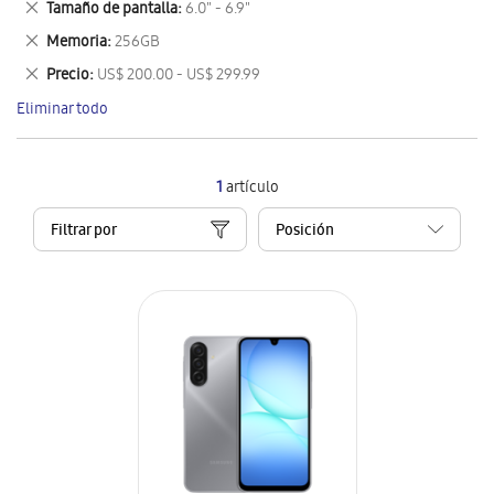
Eliminar
Tamaño de pantalla
6.0" - 6.9"
artículo
este
Eliminar
Memoria
256GB
artículo
este
Eliminar
Precio
US$ 200.00 - US$ 299.99
artículo
este
Eliminar todo
artículo
1
artículo
Filtrar por