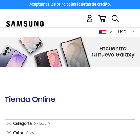
Aceptamos las principales tarjetas de crédito.
Mi carrito
Mon
USD -
dólar
estadounid
Tienda Online
Eliminar
Categoría
Galaxy A
este
Eliminar
Color
Gray
artículo
este