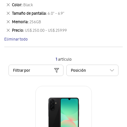
este
Eliminar
Color
Black
artículo
este
Eliminar
Tamaño de pantalla
6.0" - 6.9"
artículo
este
Eliminar
Memoria
256GB
artículo
este
Eliminar
Precio
US$ 250.00 - US$ 259.99
artículo
este
Eliminar todo
artículo
1
artículo
Filtrar por