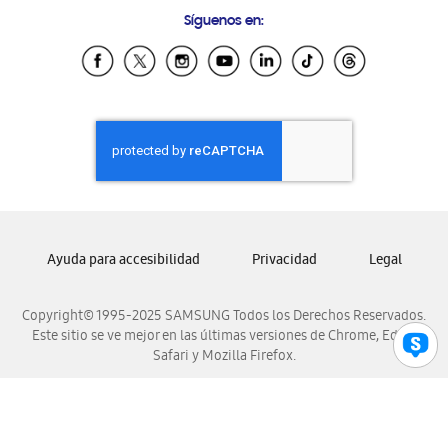
Preguntas Frecuentes
Samsung Costa Rica
Síguenos en:
Samsung Ecuador
Samsung El Salvador
Samsung Guatemala
Samsung Honduras
Samsung Nicaragua
Samsung Panamá
Samsung República Dominicana
Samsung Venezuela
Ayuda para accesibilidad
Privacidad
Legal
Copyright© 1995-2025 SAMSUNG Todos los Derechos Reservados.
Este sitio se ve mejor en las últimas versiones de Chrome, Edge,
Safari y Mozilla Firefox.