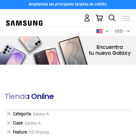
Aceptamos las principales tarjetas de crédito.
Mi carrito
Mon
USD -
dólar
estadounid
Tienda Online
Eliminar
Categoría
Galaxy A
este
Eliminar
Clase
Galaxy A
artículo
este
Eliminar
Feature
HD Display
artículo