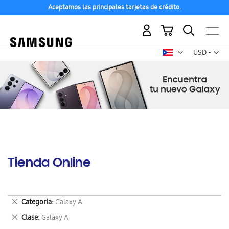
Aceptamos las principales tarjetas de crédito.
Mi carrito
Mon
USD -
dólar
estadounid
Tienda Online
Eliminar
Categoría
Galaxy A
este
Eliminar
Clase
Galaxy A
artículo
este