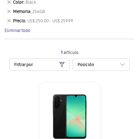
Eliminar
Color
Black
artículo
este
Eliminar
Memoria
256GB
artículo
este
Eliminar
Precio
US$ 250.00 - US$ 259.99
artículo
este
Eliminar todo
artículo
1
artículo
Filtrar por