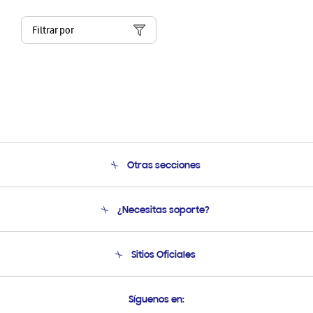
Filtrar por
Otras secciones
Conócenos
¿Necesitas soporte?
Soporte
Seguimiento de tu pedido
Soporte telefónico
Sitios Oficiales
Condiciones de Compra
Soporte vía eMail
Preguntas Frecuentes
Samsung Costa Rica
Síguenos en:
Samsung Ecuador