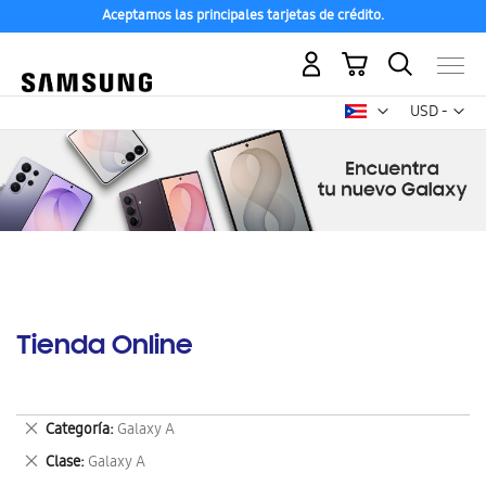
Aceptamos las principales tarjetas de crédito.
Mi carrito
Mon
USD -
dólar
estadounid
Tienda Online
Eliminar
Categoría
Galaxy A
este
Eliminar
Clase
Galaxy A
artículo
este