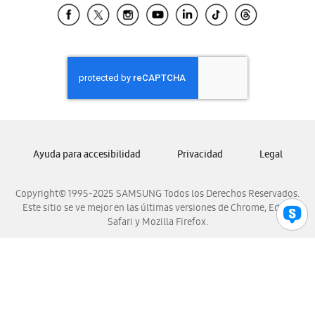
Samsung El Salvador
Samsung Guatemala
Samsung Honduras
Samsung Nicaragua
Samsung Panamá
Samsung República Dominicana
Samsung Venezuela
Ayuda para accesibilidad
Privacidad
Legal
Copyright© 1995-2025 SAMSUNG Todos los Derechos Reservados.
Este sitio se ve mejor en las últimas versiones de Chrome, Edge,
Safari y Mozilla Firefox.