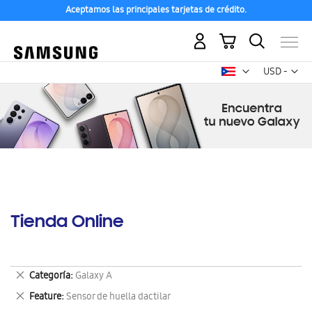
Aceptamos las principales tarjetas de crédito.
Mi carrito
Mon
USD -
dólar
estadounid
Tienda Online
Eliminar
Categoría
Galaxy A
este
Eliminar
Feature
Sensor de huella dactilar
artículo
este