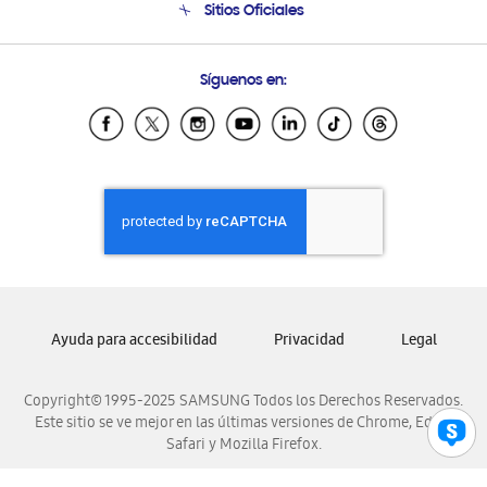
Sitios Oficiales
Condiciones de Compra
Soporte vía eMail
Preguntas Frecuentes
Samsung Costa Rica
Síguenos en:
Samsung Ecuador
Samsung El Salvador
Samsung Guatemala
Samsung Honduras
Samsung Nicaragua
Samsung Panamá
Samsung República Dominicana
Samsung Venezuela
Ayuda para accesibilidad
Privacidad
Legal
Copyright© 1995-2025 SAMSUNG Todos los Derechos Reservados.
Este sitio se ve mejor en las últimas versiones de Chrome, Edge,
Safari y Mozilla Firefox.