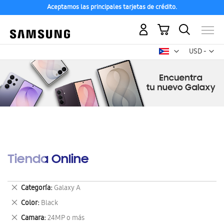
Aceptamos las principales tarjetas de crédito.
Mi carrito
Mon
USD -
dólar
estadounid
Tienda Online
Eliminar
Categoría
Galaxy A
este
Eliminar
Color
Black
artículo
este
Eliminar
Camara
24MP o más
artículo