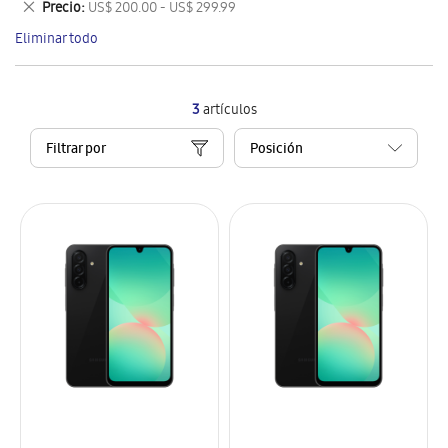
Eliminar
Precio
US$ 200.00 - US$ 299.99
artículo
este
Eliminar todo
artículo
3
artículos
Filtrar por