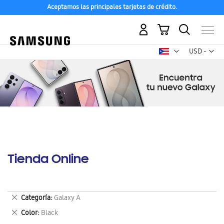
Aceptamos las principales tarjetas de crédito.
Mi carrito
Mon
USD -
dólar
estadounid
Tienda Online
Eliminar
Categoría
Galaxy A
este
Eliminar
Color
Black
artículo
este