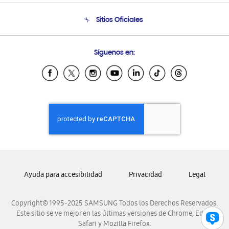
Seguimiento de tu pedido
Soporte telefónico
Sitios Oficiales
Condiciones de Compra
Soporte vía eMail
Preguntas Frecuentes
Samsung Costa Rica
Síguenos en:
Samsung Ecuador
Samsung El Salvador
Samsung Guatemala
Samsung Honduras
Samsung Nicaragua
Samsung Panamá
Samsung República Dominicana
Samsung Venezuela
Ayuda para accesibilidad
Privacidad
Legal
Copyright© 1995-2025 SAMSUNG Todos los Derechos Reservados.
Este sitio se ve mejor en las últimas versiones de Chrome, Edge,
Safari y Mozilla Firefox.