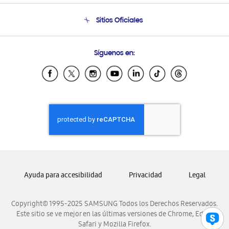
Seguimiento de tu pedido
Soporte telefónico
Sitios Oficiales
Condiciones de Compra
Soporte vía eMail
Preguntas Frecuentes
Samsung Costa Rica
Síguenos en:
Samsung Ecuador
Samsung El Salvador
Samsung Guatemala
Samsung Honduras
Samsung Nicaragua
Samsung Panamá
Samsung República Dominicana
Samsung Venezuela
Ayuda para accesibilidad
Privacidad
Legal
Copyright© 1995-2025 SAMSUNG Todos los Derechos Reservados.
Este sitio se ve mejor en las últimas versiones de Chrome, Edge,
Safari y Mozilla Firefox.