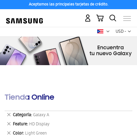
Aceptamos las principales tarjetas de crédito.
Mi carrito
Mon
USD -
dólar
estadounid
Tienda Online
Eliminar
Categoría
Galaxy A
este
Eliminar
Feature
HD Display
artículo
este
Eliminar
Color
Light Green
artículo