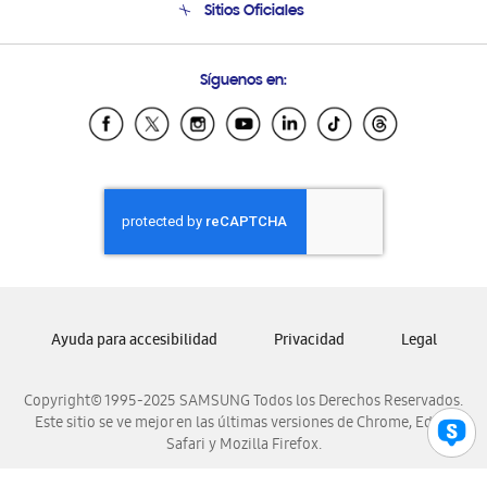
Sitios Oficiales
Condiciones de Compra
Soporte vía eMail
Preguntas Frecuentes
Samsung Costa Rica
Síguenos en:
Samsung Ecuador
Samsung El Salvador
Samsung Guatemala
Samsung Honduras
Samsung Nicaragua
Samsung Panamá
Samsung República Dominicana
Samsung Venezuela
Ayuda para accesibilidad
Privacidad
Legal
Copyright© 1995-2025 SAMSUNG Todos los Derechos Reservados.
Este sitio se ve mejor en las últimas versiones de Chrome, Edge,
Safari y Mozilla Firefox.