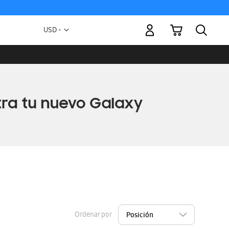
Mi carrito
Moneda
USD -
dólar
estadounidense
Ordenar por