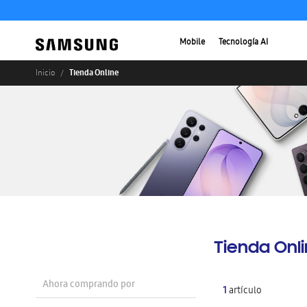
Mobile
Tecnología AI
Tienda Online
Inicio
Tienda Onl
Ahora comprando por
1
artículo