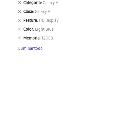
Eliminar
Categoría
Galaxy A
este
Eliminar
Clase
Galaxy A
artículo
este
Eliminar
Feature
HD Display
artículo
este
Eliminar
Color
Light Blue
artículo
este
Eliminar
Memoria
128GB
artículo
este
Eliminar todo
artículo