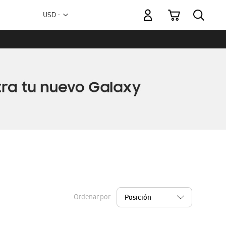
Mi carrito
Moneda
USD -
dólar
estadounidense
Ordenar por