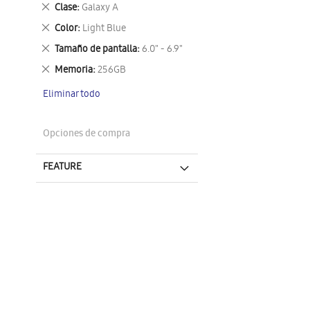
este
Eliminar
Clase
Galaxy A
artículo
este
Eliminar
Color
Light Blue
artículo
este
Eliminar
Tamaño de pantalla
6.0" - 6.9"
artículo
este
Eliminar
Memoria
256GB
artículo
este
Eliminar todo
artículo
Opciones de compra
FEATURE