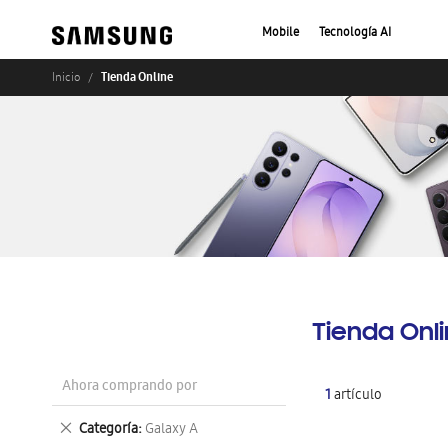
Mobile
Tecnología AI
Tienda Online
Inicio
Tienda Onl
Ahora comprando por
1
artículo
Eliminar
Categoría
Galaxy A