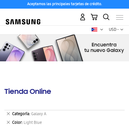
Aceptamos las principales tarjetas de crédito.
Mi carrito
Mon
USD -
dólar
estadounid
Tienda Online
Eliminar
Categoría
Galaxy A
este
Eliminar
Color
Light Blue
artículo
este