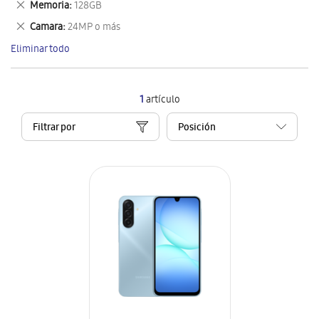
Eliminar
Memoria
128GB
artículo
este
Eliminar
Camara
24MP o más
artículo
este
Eliminar todo
artículo
1
artículo
Filtrar por