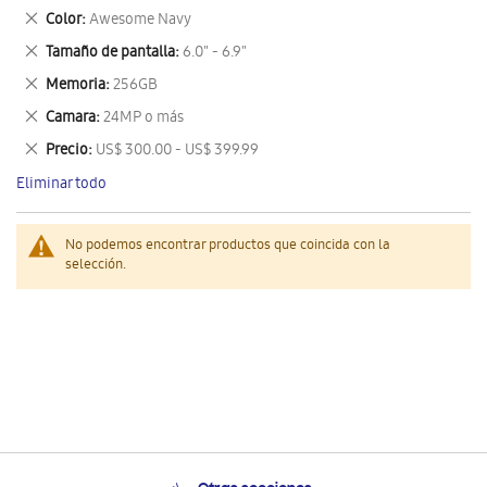
este
Eliminar
Color
Awesome Navy
artículo
este
Eliminar
Tamaño de pantalla
6.0" - 6.9"
artículo
este
Eliminar
Memoria
256GB
artículo
este
Eliminar
Camara
24MP o más
artículo
este
Eliminar
Precio
US$ 300.00 - US$ 399.99
artículo
este
Eliminar todo
artículo
No podemos encontrar productos que coincida con la
selección.