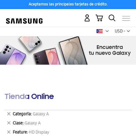
Aceptamos las principales tarjetas de crédito.
Mi carrito
Mon
USD -
dólar
estadounid
Tienda Online
Eliminar
Categoría
Galaxy A
este
Eliminar
Clase
Galaxy A
artículo
este
Eliminar
Feature
HD Display
artículo