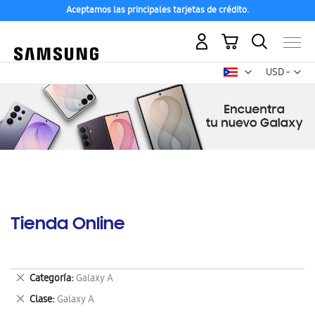
Aceptamos las principales tarjetas de crédito.
Mi carrito
Mon
USD -
dólar
estadounid
Tienda Online
Eliminar
Categoría
Galaxy A
este
Eliminar
Clase
Galaxy A
artículo
este