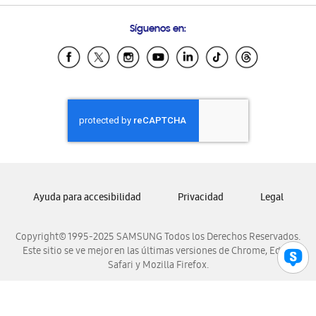
Preguntas Frecuentes
Samsung Costa Rica
Síguenos en:
Samsung Ecuador
Samsung El Salvador
Samsung Guatemala
Samsung Honduras
Samsung Nicaragua
Samsung Panamá
Samsung República Dominicana
Samsung Venezuela
Ayuda para accesibilidad
Privacidad
Legal
Copyright© 1995-2025 SAMSUNG Todos los Derechos Reservados.
Este sitio se ve mejor en las últimas versiones de Chrome, Edge,
Safari y Mozilla Firefox.