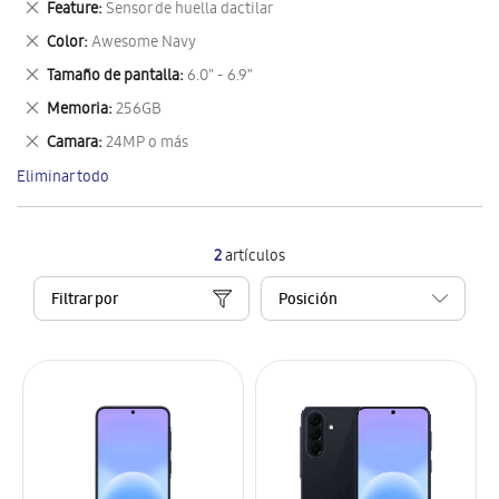
Eliminar
Feature
Sensor de huella dactilar
artículo
este
Eliminar
Color
Awesome Navy
artículo
este
Eliminar
Tamaño de pantalla
6.0" - 6.9"
artículo
este
Eliminar
Memoria
256GB
artículo
este
Eliminar
Camara
24MP o más
artículo
este
Eliminar todo
artículo
2
artículos
Filtrar por