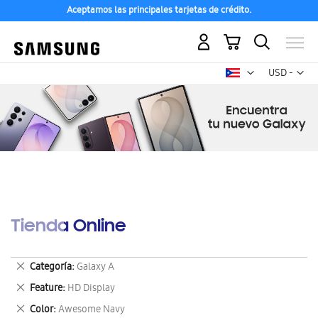
Aceptamos las principales tarjetas de crédito.
Mi carrito
Mon
USD -
dólar
estadounid
Tienda Online
Eliminar
Categoría
Galaxy A
este
Eliminar
Feature
HD Display
artículo
este
Eliminar
Color
Awesome Navy
artículo