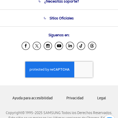
¿Necesitas soporte?
Soporte
Seguimiento de tu pedido
Soporte telefónico
Sitios Oficiales
Condiciones de Compra
Soporte vía eMail
Preguntas Frecuentes
Samsung Costa Rica
Síguenos en:
Samsung Ecuador
Samsung El Salvador
Samsung Guatemala
Samsung Honduras
Samsung Nicaragua
Samsung Panamá
Samsung República Dominicana
Samsung Venezuela
Ayuda para accesibilidad
Privacidad
Legal
Copyright© 1995-2025 SAMSUNG Todos los Derechos Reservados.