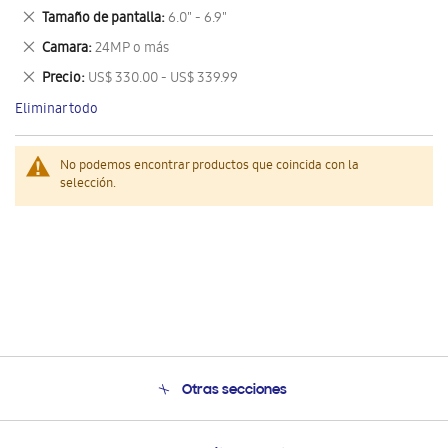
este
Eliminar
Tamaño de pantalla
6.0" - 6.9"
artículo
este
Eliminar
Camara
24MP o más
artículo
este
Eliminar
Precio
US$ 330.00 - US$ 339.99
artículo
este
Eliminar todo
artículo
No podemos encontrar productos que coincida con la
selección.
Otras secciones
Conócenos