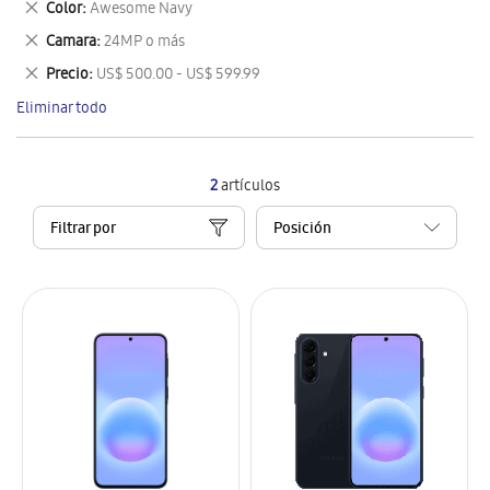
Eliminar
Color
Awesome Navy
artículo
este
Eliminar
Camara
24MP o más
artículo
este
Eliminar
Precio
US$ 500.00 - US$ 599.99
artículo
este
Eliminar todo
artículo
2
artículos
Filtrar por