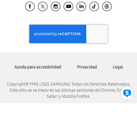
Samsung El Salvador
Samsung Guatemala
Samsung Honduras
Samsung Nicaragua
Samsung Panamá
Samsung República Dominicana
Samsung Venezuela
Ayuda para accesibilidad
Privacidad
Legal
Copyright© 1995-2025 SAMSUNG Todos los Derechos Reservados.
Este sitio se ve mejor en las últimas versiones de Chrome, Edge,
Safari y Mozilla Firefox.