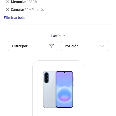
Eliminar
Memoria
128GB
artículo
este
Eliminar
Camara
24MP o más
artículo
este
Eliminar todo
artículo
1
artículo
Filtrar por