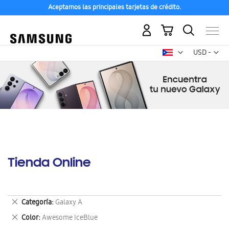
Aceptamos las principales tarjetas de crédito.
Mi carrito
Mon
USD -
dólar
estadounid
Tienda Online
Eliminar
Categoría
Galaxy A
este
Eliminar
Color
Awesome IceBlue
artículo
este