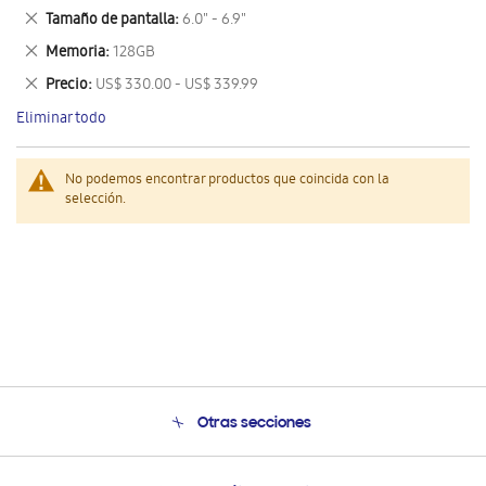
este
Eliminar
Tamaño de pantalla
6.0" - 6.9"
artículo
este
Eliminar
Memoria
128GB
artículo
este
Eliminar
Precio
US$ 330.00 - US$ 339.99
artículo
este
Eliminar todo
artículo
No podemos encontrar productos que coincida con la
selección.
Otras secciones
Conócenos