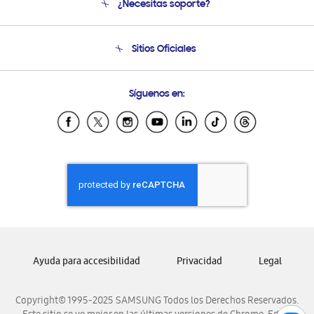
¿Necesitas soporte?
Soporte
Seguimiento de tu pedido
Soporte telefónico
Sitios Oficiales
Condiciones de Compra
Soporte vía eMail
Preguntas Frecuentes
Samsung Costa Rica
Síguenos en:
Samsung Ecuador
Samsung El Salvador
Samsung Guatemala
Samsung Honduras
Samsung Nicaragua
Samsung Panamá
Samsung República Dominicana
Samsung Venezuela
Ayuda para accesibilidad
Privacidad
Legal
Copyright© 1995-2025 SAMSUNG Todos los Derechos Reservados.