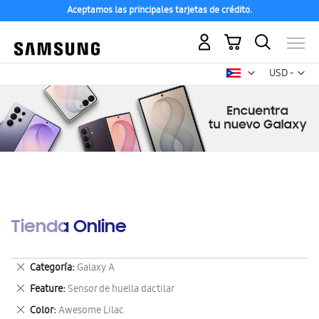
Aceptamos las principales tarjetas de crédito.
Mi carrito
Mon
USD -
dólar
estadounid
Tienda Online
Eliminar
Categoría
Galaxy A
este
Eliminar
Feature
Sensor de huella dactilar
artículo
este
Eliminar
Color
Awesome Lilac
artículo