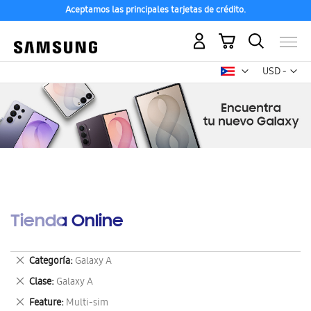
Aceptamos las principales tarjetas de crédito.
Mi carrito
Mon
USD -
dólar
estadounid
Tienda Online
Eliminar
Categoría
Galaxy A
este
Eliminar
Clase
Galaxy A
artículo
este
Eliminar
Feature
Multi-sim
artículo