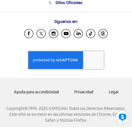
Sitios Oficiales
Condiciones de Compra
Soporte vía eMail
Preguntas Frecuentes
Samsung Costa Rica
Síguenos en:
Samsung Ecuador
Samsung El Salvador
Samsung Guatemala
Samsung Honduras
Samsung Nicaragua
Samsung Panamá
Samsung República Dominicana
Samsung Venezuela
Ayuda para accesibilidad
Privacidad
Legal
Copyright© 1995-2025 SAMSUNG Todos los Derechos Reservados.
Este sitio se ve mejor en las últimas versiones de Chrome, Edge,
Safari y Mozilla Firefox.