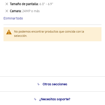
este
Eliminar
Tamaño de pantalla
6.0" - 6.9"
artículo
este
Eliminar
Camara
24MP o más
artículo
este
Eliminar todo
artículo
No podemos encontrar productos que coincida con la
selección.
Otras secciones
Conócenos
¿Necesitas soporte?
Soporte