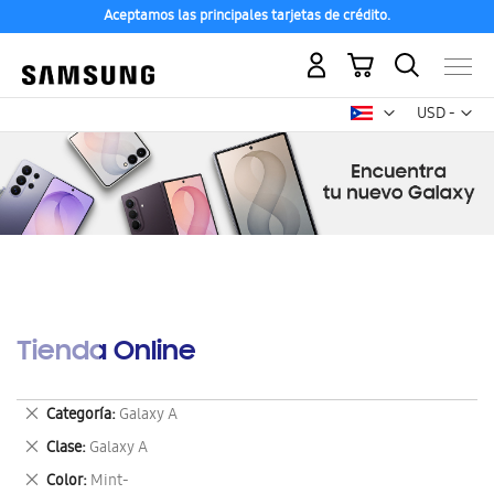
Aceptamos las principales tarjetas de crédito.
Mi carrito
Mon
USD -
dólar
estadounid
Tienda Online
Eliminar
Categoría
Galaxy A
este
Eliminar
Clase
Galaxy A
artículo
este
Eliminar
Color
Mint-
artículo