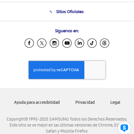
Seguimiento de tu pedido
Soporte telefónico
Sitios Oficiales
Condiciones de Compra
Soporte vía eMail
Preguntas Frecuentes
Samsung Costa Rica
Síguenos en:
Samsung Ecuador
Samsung El Salvador
Samsung Guatemala
Samsung Honduras
Samsung Nicaragua
Samsung Panamá
Samsung República Dominicana
Samsung Venezuela
Ayuda para accesibilidad
Privacidad
Legal
Copyright© 1995-2025 SAMSUNG Todos los Derechos Reservados.
Este sitio se ve mejor en las últimas versiones de Chrome, Edge,
Safari y Mozilla Firefox.