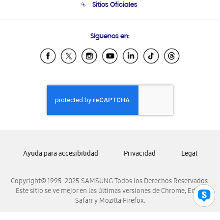
Sitios Oficiales
Condiciones de Compra
Soporte vía eMail
Preguntas Frecuentes
Samsung Costa Rica
Síguenos en:
Samsung Ecuador
Samsung El Salvador
Samsung Guatemala
Samsung Honduras
Samsung Nicaragua
Samsung Panamá
Samsung República Dominicana
Samsung Venezuela
Ayuda para accesibilidad
Privacidad
Legal
Copyright© 1995-2025 SAMSUNG Todos los Derechos Reservados.
Este sitio se ve mejor en las últimas versiones de Chrome, Edge,
Safari y Mozilla Firefox.