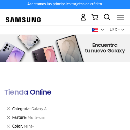
Aceptamos las principales tarjetas de crédito.
Mi carrito
Mon
USD -
dólar
estadounid
Tienda Online
Eliminar
Categoría
Galaxy A
este
Eliminar
Feature
Multi-sim
artículo
este
Eliminar
Color
Mint-
artículo